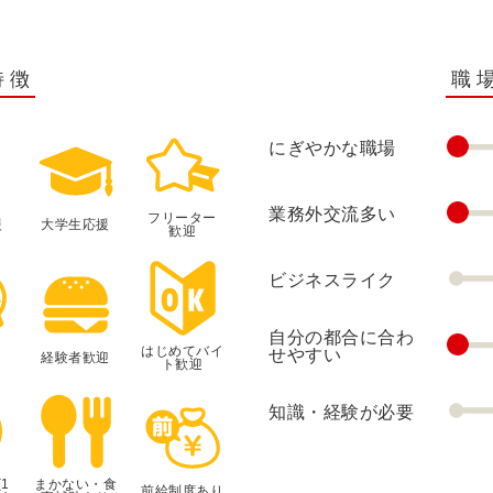
特徴
職
にぎやかな職場
業務外交流多い
フリーター
援
大学生応援
歓迎
ビジネスライク
自分の都合に合わ
はじめてバイ
せやすい
経験者歓迎
ト歓迎
知識・経験が必要
1
まかない・食
前給制度あり