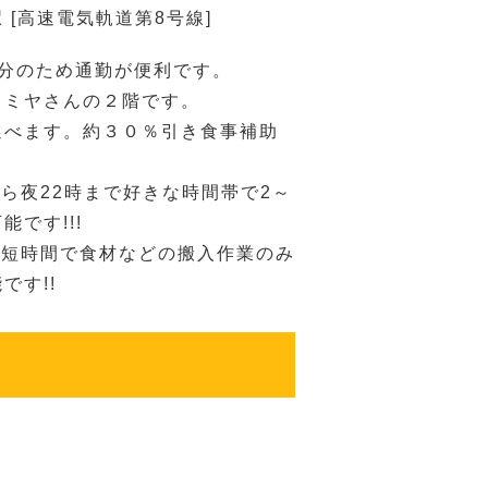
 [高速電気軌道第8号線]
1分のため通勤が便利です。
ノミヤさんの２階です。
選べます。約３０％引き食事補助
から夜22時まで好きな時間帯で2～
能です!!!
の短時間で食材などの搬入作業のみ
です!!