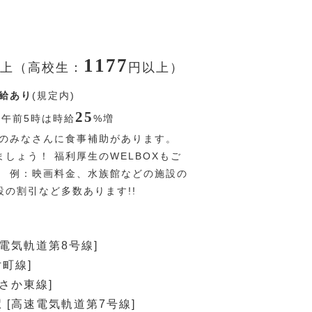
1177
上（高校生：
円
以上）
給あり
(規定内)
25
〜午前5時は時給
%
増
のみなさんに食事補助があります。
しょう！ 福利厚生のWELBOXもご
。 例：映画料金、水族館などの施設の
設の割引など多数あります!!
速電気軌道第8号線]
片町線]
おさか東線]
 [高速電気軌道第7号線]