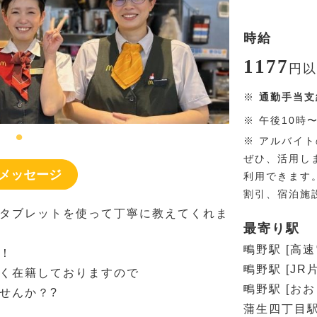
時給
1177
円
以
※
通勤手当支
※
午後10時
※
アルバイト
ぜひ、活用しま
メッセージ
利用できます
割引、宿泊施
タブレットを使って丁寧に教えてくれま
最寄り駅
鴫野駅 [高
！
鴫野駅 [JR
く在籍しておりますので
鴫野駅 [お
せんか？?
蒲生四丁目駅