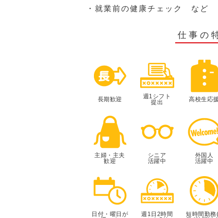
・就業前の健康チェック など
仕事の
週1シフト
長期歓迎
高校生応
提出
主婦・主夫
シニア
外国人
歓迎
活躍中
活躍中
日付・曜日が
週1日2時間
短時間勤務(