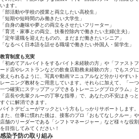
います。
「部活動や学校の授業と両立したい高校生」
「短期や短時間のみ働きたい大学生」
「自身の趣味や夢との両立をさせたいフリーター」
「育児・家事との両立、扶養控除内で働きたい主婦(主夫)」
「定年退職を迎えたものの、まだまだ働きたいシニア」
「なるべく日本語を話せる職場で働きたい外国人・留学生」
教育制度も充実
「初めてアルバイトをするバイト未経験の方」や「ファストフ
ード店やレストランなどの飲食店勤務未経験の方」でもスグに
覚えられるように、写真や動画マニュアルなど分かりやすいト
レーニング教材をご用意しています。それらに加えて、「一つ
一つ確実にステップアップできるトレーニングプログラム」と
「店長や先輩クルーの丁寧な指導」で、あなたの不安はきっと
すぐに解消できます。
バイトデビューがマックという方もしっかりサポートします。
また、仕事に慣れた後は、接客のプロ「おもてなしクルー」や
店舗のリーダーである「シフトマネージャー」など様々な役割
を目指してみてください！
感染予防の取り組み