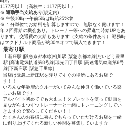
時給
1177
円
以上（高校生：
1177
円
以上）
※
通勤手当支給あり
(規定内)
※
午後10時〜午前5時は時給
25
%
増
※
１分単位でお給料を計算しますので、無駄なく働けます！
年２回昇給の機会あり。トレーナー等への昇進で時給UPもあ
ります。 交通費の支給もあります（支給の条件あり） 勤務時
はマクドナルド商品が約
30
％
オフで購入できます！！
最寄り駅
上新庄駅 [阪急京都本線]
相川駅 [阪急京都本線]
だいどう豊里
駅 [高速電気軌道第8号線]
瑞光四丁目駅 [高速電気軌道第8号
線]
下新庄駅 [阪急千里線]
当店は阪急上新庄駅を降りてすぐの場所にあるお店で
す！！
いろんな年齢層のクルーがいてみんな仲良く働いている楽
しいお店です♪
アルバイト初めてでも大丈夫！タブレットを使って動画を
見ながら１つずつトレーナーと一緒にトレーニングしてい
きますので安心してください！！
たくさんのお客様に喜んでもらっていただけるお店を一緒
に創り上げてくれる新しい仲間を募集しています☆