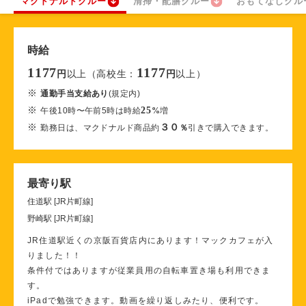
マクドナルドクルー
清掃・配膳クルー
おもてなしクル
時給
1177
1177
以上（高校生：
以上）
円
円
※
通勤手当支給あり
(規定内)
※
25
午後10時〜午前5時は時給
%
増
※
３０
勤務日は、マクドナルド商品約
％
引きで購入できます。
最寄り駅
住道駅 [JR片町線]
野崎駅 [JR片町線]
JR住道駅近くの京阪百貨店内にあります！マックカフェが入
りました！！
条件付ではありますが従業員用の自転車置き場も利用できま
す。
iPadで勉強できます。動画を繰り返しみたり、便利です。