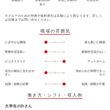
制服あり
従業員特典
友達と応募OK
社員登用
あり
※クルーのための特典や福利厚生は店舗により異なります。詳しく
は店舗までお問い合せください。
職場の雰囲気
にぎやかな職場
落ち着いた職場
業務外交流多い
業務外交流少ない
ビジネスライク
アットホーム
自分の都合に合わせや
決められた時間できっ
すい
ちり
知識・経験が必要
知識・経験が不要
働き方・シフト・収入例
大学生のDさん