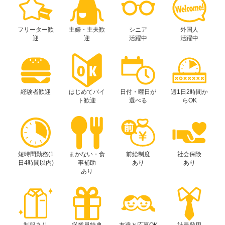
フリーター歓
主婦・主夫歓
シニア
外国人
迎
迎
活躍中
活躍中
経験者歓迎
はじめてバイ
日付・曜日が
週1日2時間か
ト歓迎
選べる
らOK
短時間勤務(1
まかない・食
前給制度
社会保険
日4時間以内)
事補助
あり
あり
あり