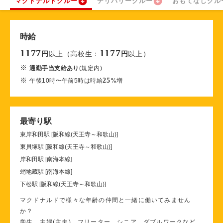
マクドナルドクルー
デリバリークルー
おもてなしクル
時給
1177
1177
以上（高校生：
以上）
円
円
※
通勤手当支給あり
(規定内)
※
25
午後10時〜午前5時は時給
%
増
最寄り駅
東岸和田駅 [阪和線(天王寺～和歌山)]
東貝塚駅 [阪和線(天王寺～和歌山)]
岸和田駅 [南海本線]
蛸地蔵駅 [南海本線]
下松駅 [阪和線(天王寺～和歌山)]
マクドナルドで様々な年齢の仲間と一緒に働いてみません
か？
学生、主婦(主夫)、フリーター、シニア、ダブルワークなど、