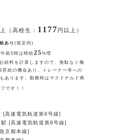
1177
上（高校生：
円
以上）
給あり
(規定内)
25
〜午前5時は時給
%
増
お給料を計算しますので、無駄なく働
回昇給の機会あり。トレーナー等への
Pもあります。勤務時はマクドナルド商
オフです！！
 [高速電気軌道第8号線]
駅 [高速電気軌道第8号線]
阪急京都本線]