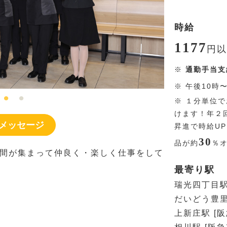
時給
1177
円
以
※
通勤手当支
※
午後10時
※
１分単位で
けます！年２
メッセージ
昇進で時給U
30
品が約
％
間が集まって仲良く・楽しく仕事をして
最寄り駅
瑞光四丁目駅
だいどう豊里
上新庄駅 [