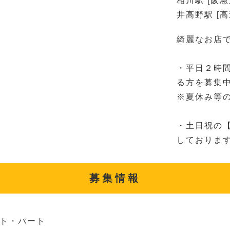
相川駅 [阪
井高野駅 [
綺麗なお店
・平日２時間
る方を募集
※夏休み等
・土日祝の【
しております
募集情報
ト・パート