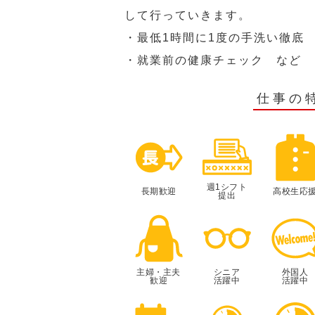
して行っていきます。
・最低1時間に1度の手洗い徹底
・就業前の健康チェック など
仕事の
週1シフト
長期歓迎
高校生応
提出
主婦・主夫
シニア
外国人
歓迎
活躍中
活躍中