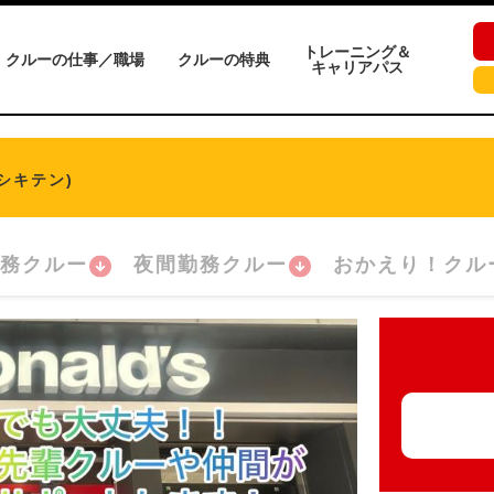
トレーニング＆
クルーの仕事／職場
クルーの特典
キャリアパス
シキテン)
務クルー
夜間勤務クルー
おかえり！クル