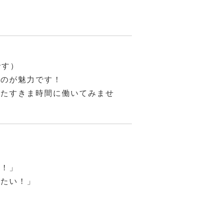
です）
いのが魅力です！
したすきま時間に働いてみませ
い！」
きたい！」