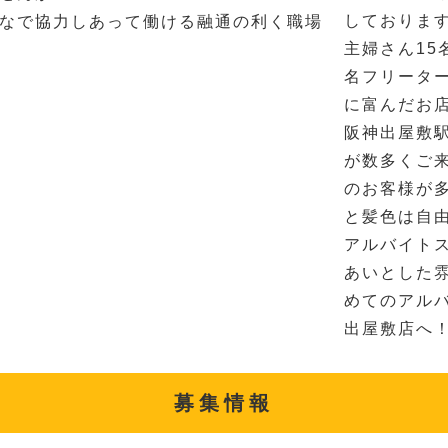
しておりま
なで協力しあって働ける融通の利く職場
主婦さん15
名フリーター
に富んだお
阪神出屋敷
が数多くご
のお客様が
と髪色は自
アルバイト
あいとした
めてのアル
出屋敷店へ
募集情報