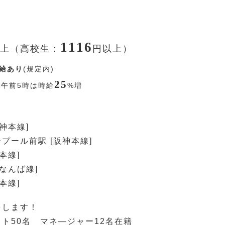
1116
上（高校生：
円
以上）
給あり
(規定内)
25
〜午前5時は時給
%
増
神本線]
プール前駅 [阪神本線]
本線]
神なんば線]
本線]
をします！
ト50名 マネ―ジャー12名在籍