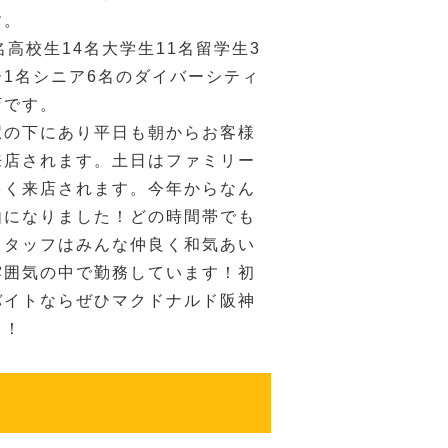
す。
名高校生14名大学生11名留学生3
1名シニア6名のダイバーシティ
店です。
駅の下にあり平日も朝からお客様
来店されます。土日はファミリー
多く来店されます。今年からなん
由になりました！どの時間帯でも
スタッフはみんな仲良く和気あい
雰囲気の中で勤務しています！初
バイトならぜひマクドナルド阪神
！！