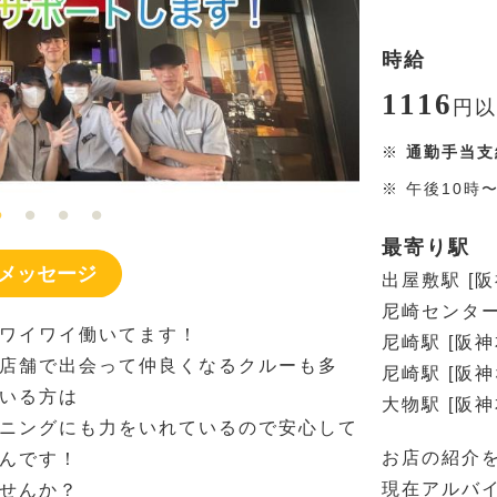
時給
1116
円
以
※
通勤手当支
※
午後10時
最寄り駅
メッセージ
出屋敷駅 [阪
尼崎センター
ワイワイ働いてます！
尼崎駅 [阪神
店舗で出会って仲良くなるクルーも多
尼崎駅 [阪
いる方は
大物駅 [阪神
ニングにも力をいれているので安心して
お店の紹介
んです！
現在アルバイ
せんか？