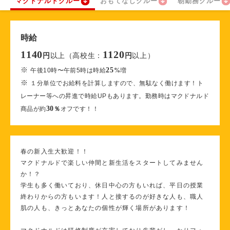
マクドナルドクルー
おもてなしクルー
朝勤務クルー
時給
1140
1120
以上（高校生：
以上）
円
円
※
25
午後10時〜午前5時は時給
%
増
※
１分単位でお給料を計算しますので、無駄なく働けます！ト
レーナー等への昇進で時給UPもあります。勤務時はマクドナルド
30
商品が約
％
オフです！！
春の新入生大歓迎！！
マクドナルドで楽しい仲間と新生活をスタートしてみません
か！？
学生も多く働いており、休日中心の方もいれば、平日の授業
終わりからの方もいます！人と接するのが好きな人も、職人
肌の人も、きっとあなたの個性が輝く場所があります！