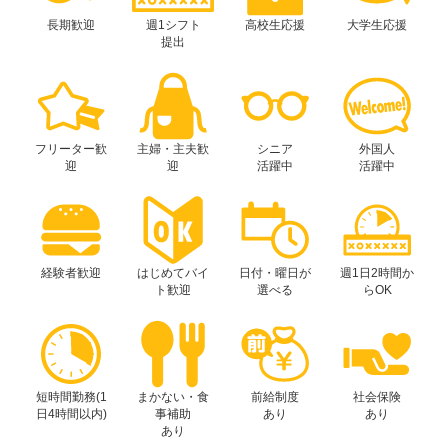
長期歓迎
週1シフト
高校生応援
大学生応援
提出
フリーター歓
主婦・主夫歓
シニア
外国人
迎
迎
活躍中
活躍中
経験者歓迎
はじめてバイ
日付・曜日が
週1日2時間か
ト歓迎
選べる
らOK
短時間勤務(1
まかない・食
前給制度
社会保険
日4時間以内)
事補助
あり
あり
あり