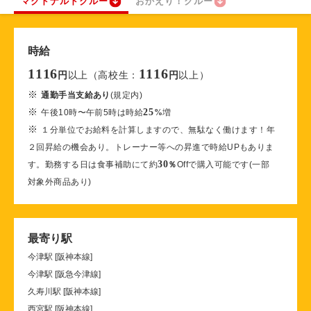
マクドナルドクルー
おかえり！クルー
時給
1116
1116
以上（高校生：
以上）
円
円
※
通勤手当支給あり
(規定内)
※
25
午後10時〜午前5時は時給
%
増
※
１分単位でお給料を計算しますので、無駄なく働けます！年
２回昇給の機会あり。トレーナー等への昇進で時給UPもありま
30
す。勤務する日は食事補助にて約
％
Offで購入可能です(一部
対象外商品あり)
最寄り駅
今津駅 [阪神本線]
今津駅 [阪急今津線]
久寿川駅 [阪神本線]
西宮駅 [阪神本線]