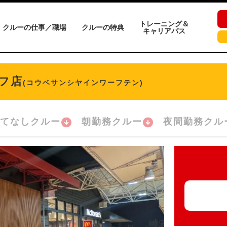
トレーニング＆
クルーの仕事／職場
クルーの特典
キャリアパス
フ店
(コウベサンシヤインワーフテン)
てなしクルー
朝勤務クルー
夜間勤務クル