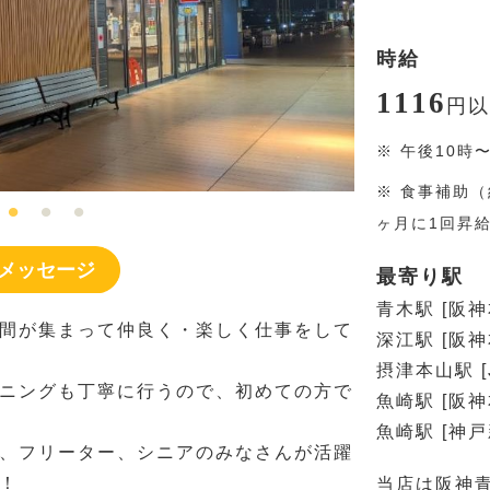
時給
1116
円
以
※
午後10時
※
食事補助（
ヶ月に1回昇
メッセージ
最寄り駅
青木駅 [阪神
間が集まって仲良く・楽しく仕事をして
深江駅 [阪神
摂津本山駅 [
ニングも丁寧に行うので、初めての方で
魚崎駅 [阪神
魚崎駅 [神
、フリーター、シニアのみなさんが活躍
！
当店は阪神青