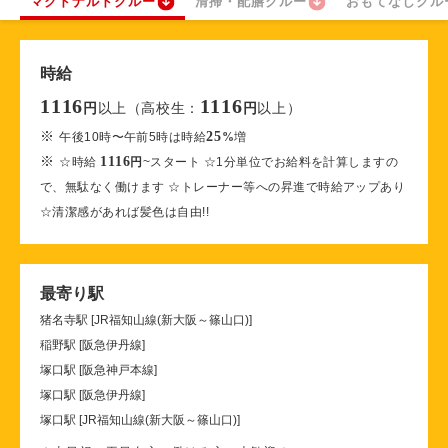
マクドナルドクルー
清掃・配膳クルー
おもてなしクル
時給
1116
1116
以上（高校生：
以上）
円
円
※
25
午後10時〜午前5時は時給
%
増
※
1116
☆時給
円
~スタート ☆1分単位でお給料を計算しますの
で、無駄なく働けます ☆トレーナー等への昇進で時給アップあり
☆清潔感があれば髪色は自由!!
最寄り駅
猪名寺駅 [JR福知山線(新大阪～篠山口)]
稲野駅 [阪急伊丹線]
塚口駅 [阪急神戸本線]
塚口駅 [阪急伊丹線]
塚口駅 [JR福知山線(新大阪～篠山口)]