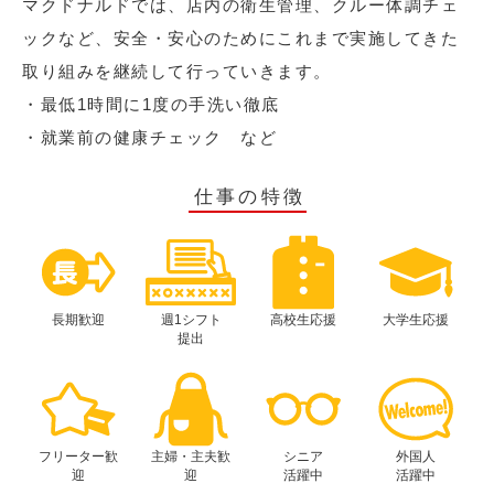
マクドナルドでは、店内の衛生管理、クルー体調チェ
ックなど、安全・安心のためにこれまで実施してきた
取り組みを継続して行っていきます。
・最低1時間に1度の手洗い徹底
・就業前の健康チェック など
仕事の特徴
長期歓迎
週1シフト
高校生応援
大学生応援
提出
フリーター歓
主婦・主夫歓
シニア
外国人
迎
迎
活躍中
活躍中