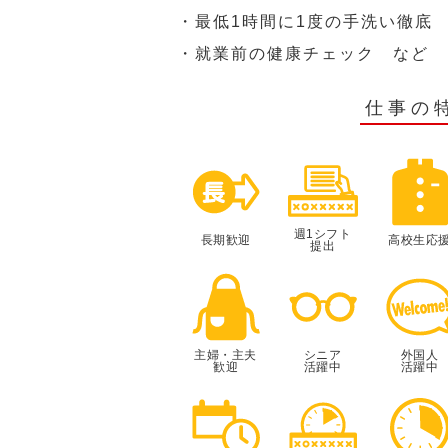
・最低1時間に1度の手洗い徹底
・就業前の健康チェック など
仕事の
週1シフト
長期歓迎
高校生応
提出
主婦・主夫
シニア
外国人
歓迎
活躍中
活躍中