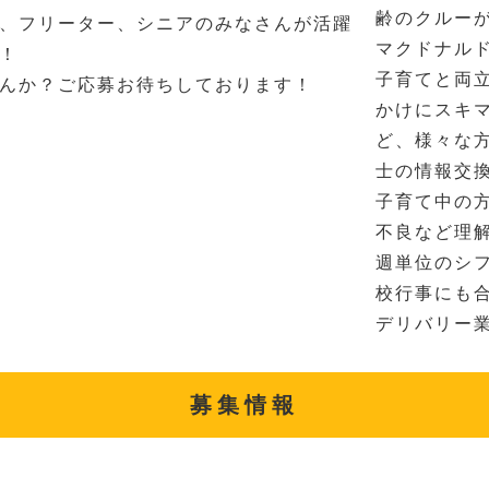
齢のクルー
、フリーター、シニアのみなさんが活躍
マクドナル
！
子育てと両
んか？ご応募お待ちしております！
かけにスキ
ど、様々な
士の情報交
子育て中の
不良など理
週単位のシ
校行事にも
デリバリー
募集情報