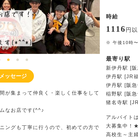
時給
1116
円
以
※
午後10時
最寄り駅
新伊丹駅 [
メッセージ
伊丹駅 [JR
伊丹駅 [阪急
間が集まって仲良く・楽しく仕事をして
稲野駅 [阪急
猪名寺駅 [J
なお店です(^^♪
アルバイト
大募集中！
ニングも丁寧に行うので、初めての方で
高校生～主