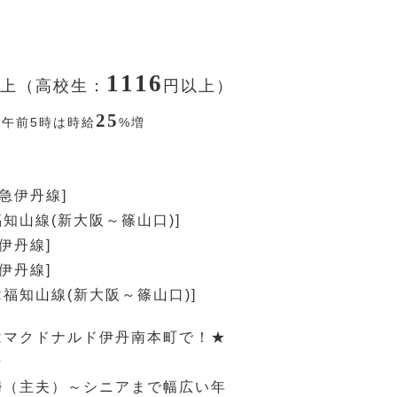
1116
上（高校生：
円
以上）
25
〜午前5時は時給
%
増
阪急伊丹線]
福知山線(新大阪～篠山口)]
伊丹線]
伊丹線]
R福知山線(新大阪～篠山口)]
はマクドナルド伊丹南本町で！★
★
婦（主夫）～シニアまで幅広い年