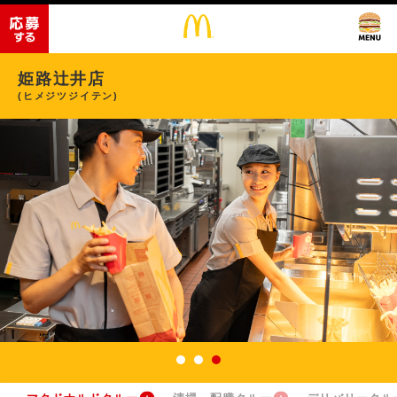
姫路辻井店
(ヒメジツジイテン)