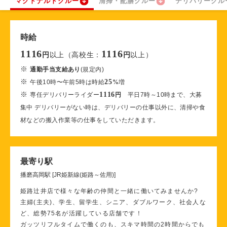
マクドナルドクルー
清掃・配膳クルー
デリバリークル
時給
1116
1116
以上（高校生：
以上）
円
円
※
通勤手当支給あり
(規定内)
※
25
午後10時〜午前5時は時給
%
増
※
1116
専任デリバリーライダー
円
平日7時～10時まで、大募
集中 デリバリーがない時は、デリバリーの仕事以外に、清掃や食
材などの搬入作業等の仕事をしていただきます。
最寄り駅
播磨高岡駅 [JR姫新線(姫路～佐用)]
姫路辻井店で様々な年齢の仲間と一緒に働いてみませんか?
主婦(主夫)、学生、留学生、シニア、ダブルワーク、社会人な
ど、総勢75名が活躍している店舗です！
ガッツリフルタイムで働くのも、スキマ時間の2時間からでも