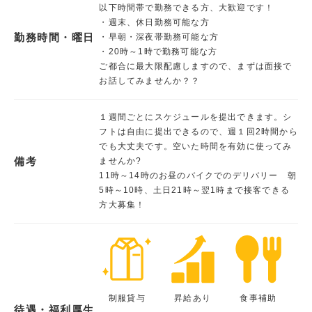
以下時間帯で勤務できる方、大歓迎です！
・週末、休日勤務可能な方
勤務時間・曜日
・早朝・深夜帯勤務可能な方
・20時～1時で勤務可能な方
ご都合に最大限配慮しますので、まずは面接で
お話してみませんか？？
１週間ごとにスケジュールを提出できます。シ
フトは自由に提出できるので、週１回2時間から
でも大丈夫です。空いた時間を有効に使ってみ
備考
ませんか?
11時～14時のお昼のバイクでのデリバリー 朝
5時～10時、土日21時～翌1時まで接客できる
方大募集！
制服貸与
昇給あり
食事補助
待遇・福利厚生