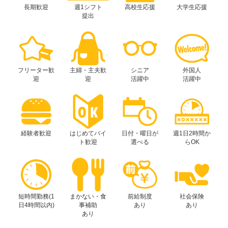
長期歓迎
週1シフト
高校生応援
大学生応援
提出
フリーター歓
主婦・主夫歓
シニア
外国人
迎
迎
活躍中
活躍中
経験者歓迎
はじめてバイ
日付・曜日が
週1日2時間か
ト歓迎
選べる
らOK
短時間勤務(1
まかない・食
前給制度
社会保険
日4時間以内)
事補助
あり
あり
あり