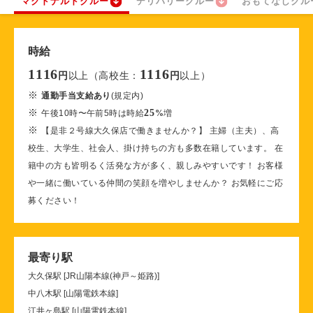
マクドナルドクルー
デリバリークルー
おもてなしクル
時給
1116
1116
以上（高校生：
以上）
円
円
※
通勤手当支給あり
(規定内)
※
25
午後10時〜午前5時は時給
%
増
※
【是非２号線大久保店で働きませんか？】 主婦（主夫）、高
校生、大学生、社会人、掛け持ちの方も多数在籍しています。 在
籍中の方も皆明るく活発な方が多く、親しみやすいです！ お客様
や一緒に働いている仲間の笑顔を増やしませんか？ お気軽にご応
募ください！
最寄り駅
大久保駅 [JR山陽本線(神戸～姫路)]
中八木駅 [山陽電鉄本線]
江井ヶ島駅 [山陽電鉄本線]