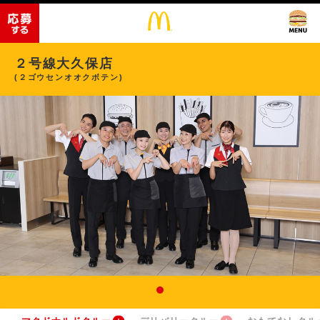
２号線大久保店
(２ゴウセンオオクボテン)