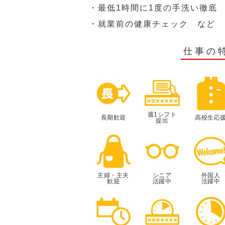
・最低1時間に1度の手洗い徹底
・就業前の健康チェック など
仕事の
週1シフト
長期歓迎
高校生応
提出
主婦・主夫
シニア
外国人
歓迎
活躍中
活躍中