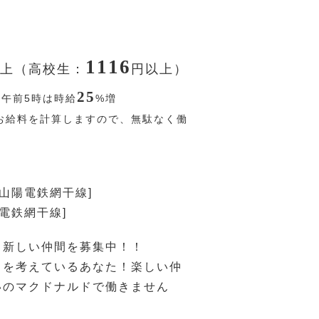
1116
上（高校生：
円
以上）
25
〜午前5時は時給
%
増
お給料を計算しますので、無駄なく働
[山陽電鉄網干線]
陽電鉄網干線]
、新しい仲間を募集中！！
トを考えているあなた！楽しい仲
いのマクドナルドで働きません