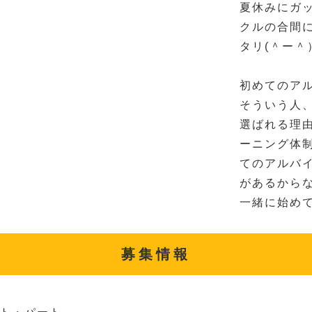
夏休みにガ
クルの合間
タリ(＾ー＾
初めてのア
そういう人
選ばれる理
ーニング体
てのアルバ
があるから
一緒に始め
募集情報