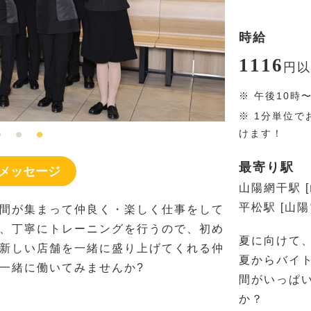
時給
1116
円
以
※
午後10時
※
1分単位で
けます！
最寄り駅
メッセージ
山陽網干駅 
平松駅 [山
間が集まって仲良く・楽しく仕事をして
、丁寧にトレーニングを行うので、初め
夏に向けて
新しい店舗を一緒に盛り上げてくれる仲
夏からバイ
一緒に働いてみませんか?
間がいっぱ
か？