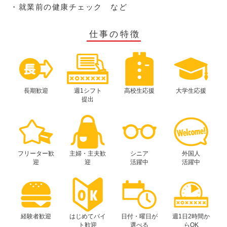
・就業前の健康チェック など
仕事の特徴
長期歓迎
週1シフト
高校生応援
大学生応援
提出
フリーター歓
主婦・主夫歓
シニア
外国人
迎
迎
活躍中
活躍中
経験者歓迎
はじめてバイ
日付・曜日が
週1日2時間か
ト歓迎
選べる
らOK