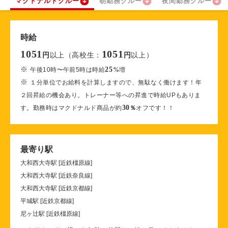
マクドナルドクルー
朝勤務クルー
夜間勤務クルー
時給
1051
1051
以上（高校生：
以上）
円
円
※
25
午後10時〜午前5時は時給
%
増
※
１分単位でお給料を計算しますので、無駄なく働けます！年
２回昇給の機会あり。トレーナー等への昇進で時給UPもありま
30
す。勤務時はマクドナルド商品が約
％
オフです！！
最寄り駅
大和西大寺駅 [近鉄橿原線]
大和西大寺駅 [近鉄奈良線]
大和西大寺駅 [近鉄京都線]
平城駅 [近鉄京都線]
尼ヶ辻駅 [近鉄橿原線]