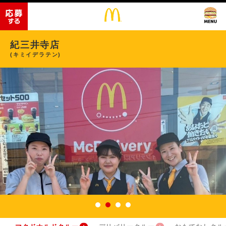
紀三井寺店
(キミイデラテン)