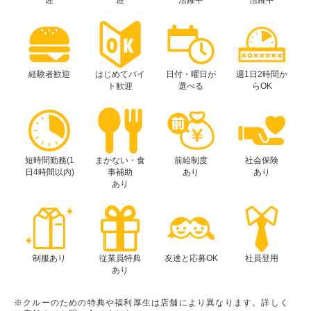
迎
迎
活躍中
活躍中
経験者歓迎
はじめてバイ
日付・曜日が
週1日2時間か
ト歓迎
選べる
らOK
短時間勤務(1
まかない・食
前給制度
社会保険
日4時間以内)
事補助
あり
あり
あり
制服あり
従業員特典
友達と応募OK
社員登用
あり
※クルーのための特典や福利厚生は店舗により異なります。詳しく