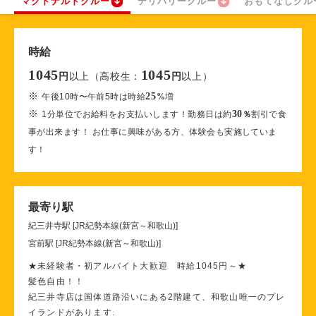
マクドナルドクルー
デリバリークルー
おもてなしクル
時給
1045
1045
以上（高校生：
以上）
円
円
※
25
午後10時〜午前5時は時給
%
増
※
30
1分単位でお給料をお支払いします！勤務日は約
％
割引で食
事が出来ます！ お仕事に興味がある方、体験会も実施していま
す！
最寄り駅
紀三井寺駅 [JR紀勢本線(新宮～和歌山)]
宮前駅 [JR紀勢本線(新宮～和歌山)]
★未経験者・初アルバイト大歓迎 時給1045円～★
髪色自由！！
紀三井寺店は国体道路沿いにある2階建て、和歌山唯一のプレ
イランドがあります.