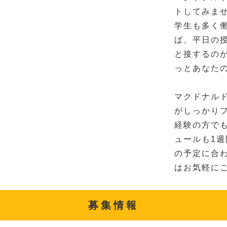
トしてみま
学生も多く
ば、平日の
と接するの
っとあなた
マクドナル
がしっかり
経験の方で
ュールも1
の予定に合
はお気軽に
募集情報