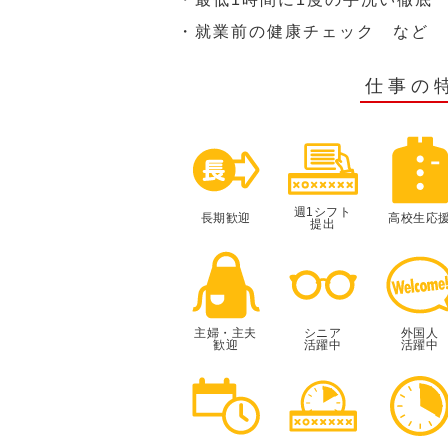
・就業前の健康チェック など
仕事の
週1シフト
長期歓迎
高校生応
提出
主婦・主夫
シニア
外国人
歓迎
活躍中
活躍中