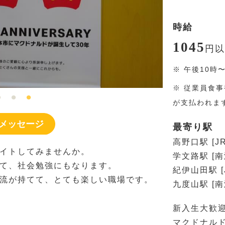
時給
1045
円
以
※
午後10時
※
従業員食事
が支払われま
メッセージ
最寄り駅
高野口駅 [J
イトしてみませんか。
学文路駅 [
て、社会勉強にもなります。
紀伊山田駅 [
流が持てて、とても楽しい職場です。
九度山駅 [
新入生大歓
マクドナル