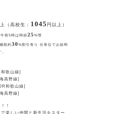
1045
上（高校生：
円
以上）
25
〜午前5時は時給
%
増
30
補助約
%
割引有り 分単位でお給料
す。
R和歌山線]
南海高野線]
JR和歌山線]
南海高野線]
迎！！
ドで楽しい仲間と新生活をスター