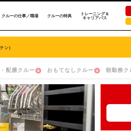
トレーニング＆
クルーの仕事／職場
クルーの特典
キャリアパス
テン)
・配膳クルー
おもてなしクルー
朝勤務ク