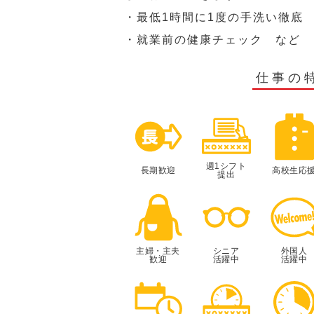
・最低1時間に1度の手洗い徹底
・就業前の健康チェック など
仕事の
週1シフト
長期歓迎
高校生応
提出
主婦・主夫
シニア
外国人
歓迎
活躍中
活躍中