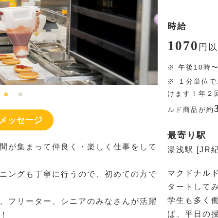
時給
1070
円
以
※
午後10時
※
１分単位で
けます！年２
ルド商品が約
メッセージ
最寄り駅
間が集まって仲良く・楽しく仕事をして
湯浅駅 [JR
マクドナル
ニングも丁寧に行うので、初めての方で
タートして
学生も多く
、フリーター、シニアのみなさんが活躍
ば、平日の
！