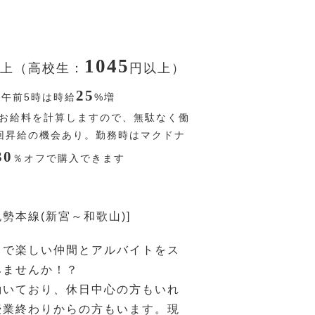
1045
上（高校生：
円
以上）
25
〜午前5時は時給
%
増
お給料を計算しますので、無駄なく働
回昇給の機会あり。勤務時はマクドナ
30
％
オフで購入できます
紀勢本線(新宮～和歌山)]
ドで楽しい仲間とアルバイトをス
みませんか！？
働いており、休日中心の方もいれ
授業終わりからの方もいます。現