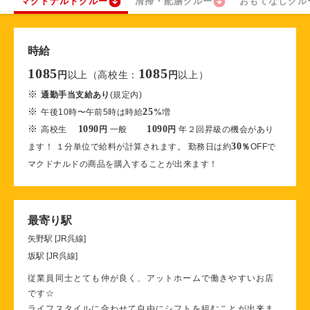
マクドナルドクルー
清掃・配膳クルー
おもてなしクル
時給
1085
1085
以上（高校生：
以上）
円
円
※
通勤手当支給あり
(規定内)
※
25
午後10時〜午前5時は時給
%
増
※
1090
1090
高校生
円
一般
円
年２回昇級の機会があり
30
ます！ １分単位で給料が計算されます。 勤務日は約
％
OFFで
マクドナルドの商品を購入することが出来ます！
最寄り駅
矢野駅 [JR呉線]
坂駅 [JR呉線]
従業員同士とても仲が良く、アットホームで働きやすいお店
です☆
ライフスタイルに合わせて自由にシフトを組むことが出来ま