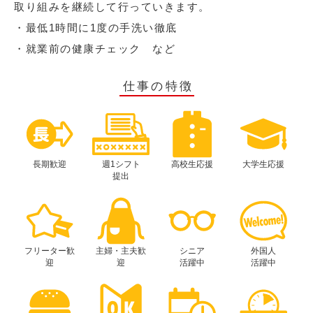
取り組みを継続して行っていきます。
・最低1時間に1度の手洗い徹底
・就業前の健康チェック など
仕事の特徴
長期歓迎
週1シフト
高校生応援
大学生応援
提出
フリーター歓
主婦・主夫歓
シニア
外国人
迎
迎
活躍中
活躍中