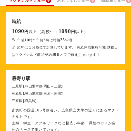
マクドナルドクルー
おもてなしクルー
朝勤務クルー
時給
1090
1090
以上（高校生：
以上）
円
円
※
25
午後10時〜午前5時は時給
%
増
※
給料は１分単位で計算しています。 有給休暇取得可能 勤務日
30
はマクドナルド商品が約
％
オフで買えちゃいます！
最寄り駅
三原駅 [JR山陽本線(岡山～三原)]
三原駅 [JR山陽本線(三原～岩国)]
三原駅 [JR呉線]
皆実町の国道185号線沿い、広島県立大学の近くにあるマクド
ナルドです。
主婦・学生・ダブルワークなど幅広い年齢、属性の方々が自
分のペースで働いています。