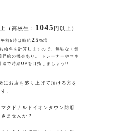
1045
上（高校生：
円
以上）
25
〜午前5時は時給
%
増
お給料を計算しますので、無駄なく働
回昇給の機会あり。 トレーナーやマネ
進で時給UPを目指しましょう!!
一緒にお店を盛り上げて頂ける方を
ます。
にマクドナルドイオンタウン防府
働きませんか？