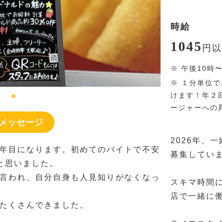
時給
1045
円
以
※
午後10時
※
１分単位で
けます！年２
ージャーへの昇
メッセージ
2026年、
年目になります。初めてのバイトで不安
募集してい
と思いました。
言われ、自分自身も人見知りがなくなっ
スキマ時間
店で一緒に
たくさんできました。