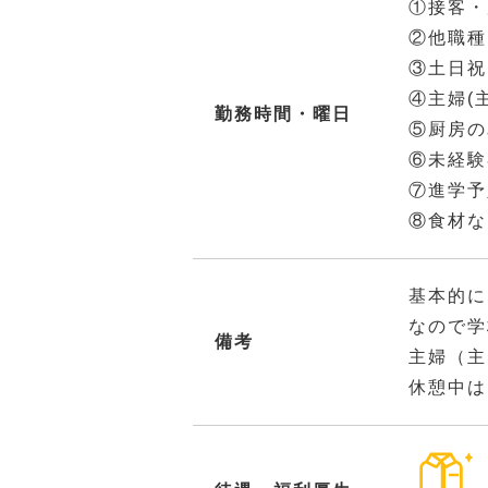
①接客・
②他職種
③土日祝
④主婦(
勤務時間・曜日
⑤厨房の
⑥未経験
⑦進学予
⑧食材な
基本的に
なので学
備考
主婦（主
休憩中は