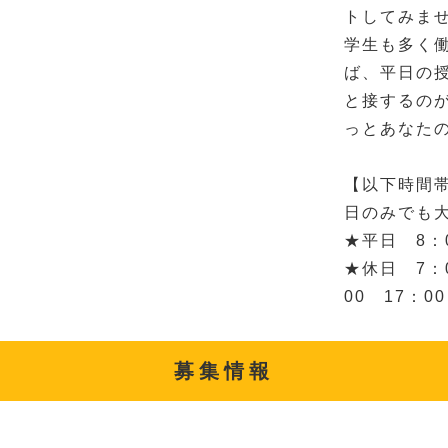
トしてみま
学生も多く
ば、平日の
と接するの
っとあなた
【以下時間
日のみでも
★平日 8：0
★休日 7：0
00 17：00
募集情報