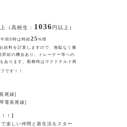
1036
上（高校生：
円
以上）
25
〜午前5時は時給
%
増
お給料を計算しますので、無駄なく働
回昇給の機会あり。トレーナー等への
Pもあります。勤務時はマクドナルド商
オフです！！
長尾線]
[琴電長尾線]
迎！！】
ドで楽しい仲間と新生活をスター