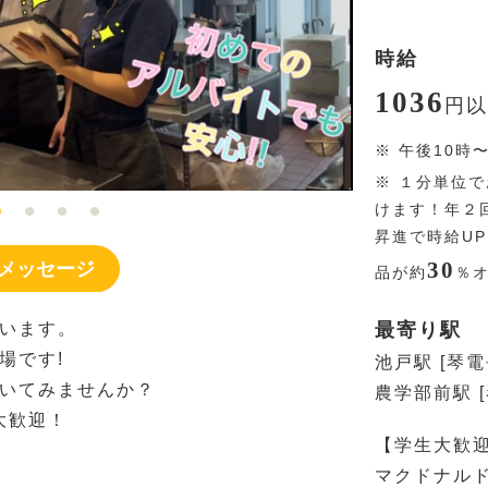
時給
1036
円
以
※
午後10時
※
１分単位で
けます！年２
昇進で時給U
30
メッセージ
品が約
％
います。
最寄り駅
場です!
池戸駅 [琴電
いてみませんか？
農学部前駅 
大歓迎！
【学生大歓
マクドナル