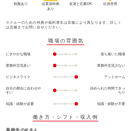
制服あり
従業員特典
友達と応募OK
社員登用
あり
※クルーのための特典や福利厚生は店舗により異なります。詳しく
は店舗までお問い合せください。
職場の雰囲気
にぎやかな職場
落ち着いた職場
業務外交流多い
業務外交流少ない
ビジネスライク
アットホーム
自分の都合に合わせや
決められた時間できっ
すい
ちり
知識・経験が必要
知識・経験が不要
働き方・シフト・収入例
高校生のKさん