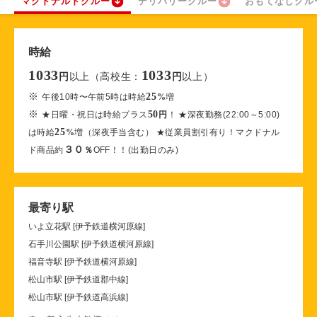
マクドナルドクルー
デリバリークルー
おもてなしクル
時給
1033
1033
以上（高校生：
以上）
円
円
※
25
午後10時〜午前5時は時給
%
増
※
50
★日曜・祝日は時給プラス
円
！ ★深夜勤務(22:00～5:00)
25
は時給
%
増（深夜手当含む） ★従業員割引有り！マクドナル
３０
ド商品約
％
OFF！！(出勤日のみ)
最寄り駅
いよ立花駅 [伊予鉄道横河原線]
石手川公園駅 [伊予鉄道横河原線]
福音寺駅 [伊予鉄道横河原線]
松山市駅 [伊予鉄道郡中線]
松山市駅 [伊予鉄道高浜線]