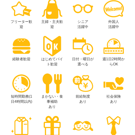
フリーター歓
主婦・主夫歓
シニア
外国人
迎
迎
活躍中
活躍中
経験者歓迎
はじめてバイ
日付・曜日が
週1日2時間か
ト歓迎
選べる
らOK
短時間勤務(1
まかない・食
前給制度
社会保険
日4時間以内)
事補助
あり
あり
あり