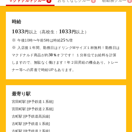
マクドナルドクルー
おもてなしクルー
朝勤務クルー
時給
1033
1033
以上（高校生：
以上）
円
円
※
25
午後10時〜午前5時は時給
%
増
※
入店後１年間、勤務日はドリンクMサイズ１杯無料！勤務日は
30
マクドナルド商品が約
％
オフです！ １分単位でお給料を計算
しますので、無駄なく働けます！年２回昇給の機会あり。トレー
ナー等への昇進で時給UPもあります。
最寄り駅
宮田町駅 [伊予鉄道１系統]
宮田町駅 [伊予鉄道２系統]
古町駅 [伊予鉄道高浜線]
古町駅 [伊予鉄道１系統]
古町駅 [伊予鉄道２系統]