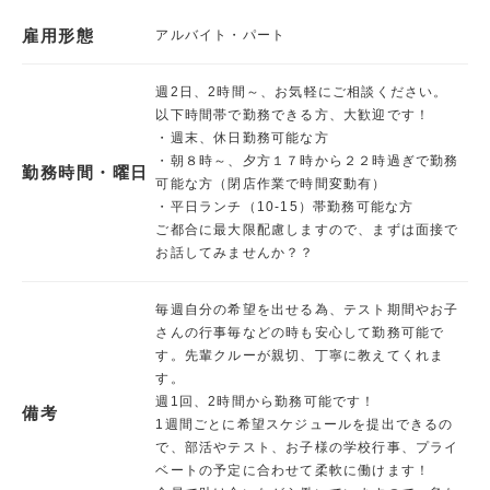
雇用形態
アルバイト・パート
週2日、2時間～、お気軽にご相談ください。
以下時間帯で勤務できる方、大歓迎です！
・週末、休日勤務可能な方
・朝８時～、夕方１７時から２２時過ぎで勤務
勤務時間・曜日
可能な方（閉店作業で時間変動有）
・平日ランチ（10-15）帯勤務可能な方
ご都合に最大限配慮しますので、まずは面接で
お話してみませんか？？
毎週自分の希望を出せる為、テスト期間やお子
さんの行事毎などの時も安心して勤務可能で
す。先輩クルーが親切、丁寧に教えてくれま
す。
週1回、2時間から勤務可能です！
備考
1週間ごとに希望スケジュールを提出できるの
で、部活やテスト、お子様の学校行事、プライ
ベートの予定に合わせて柔軟に働けます！