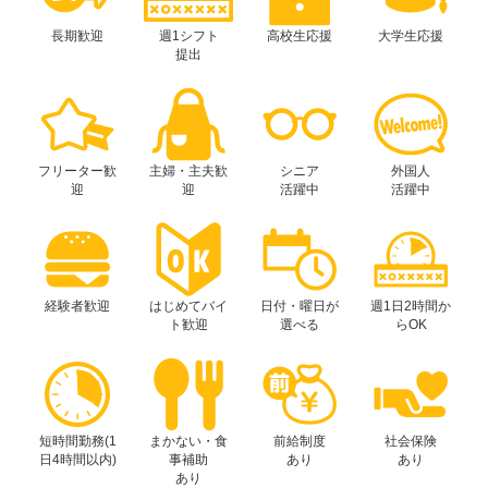
長期歓迎
週1シフト
高校生応援
大学生応援
提出
フリーター歓
主婦・主夫歓
シニア
外国人
迎
迎
活躍中
活躍中
経験者歓迎
はじめてバイ
日付・曜日が
週1日2時間か
ト歓迎
選べる
らOK
短時間勤務(1
まかない・食
前給制度
社会保険
日4時間以内)
事補助
あり
あり
あり