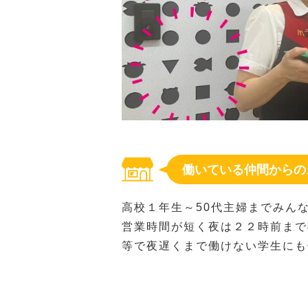
働いている仲間からの
高校１年生～50代主婦までみん
営業時間が短く夜は２２時前まで
等で夜遅くまで働けない学生にも