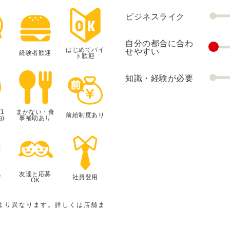
ビジネスライク
自分の都合に合わ
はじめてバイ
せやすい
経験者歓迎
ト歓迎
知識・経験が必要
1
まかない・食
前給制度あり
)
事補助あり
典
友達と応募
社員登用
OK
より異なります。詳しくは店舗ま