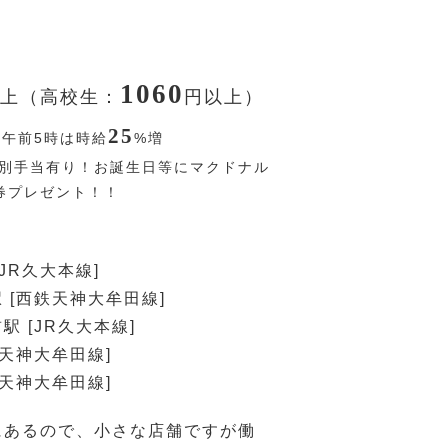
1060
上（高校生：
円
以上）
25
〜午前5時は時給
%
増
別手当有り！お誕生日等にマクドナル
券プレゼント！！
JR久大本線]
 [西鉄天神大牟田線]
駅 [JR久大本線]
鉄天神大牟田線]
鉄天神大牟田線]
にあるので、小さな店舗ですが働