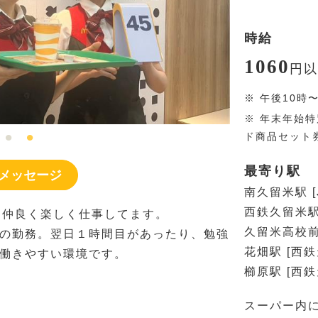
時給
1060
円
以
※
午後10時
※
年末年始特
ド商品セット
最寄り駅
メッセージ
南久留米駅 [
西鉄久留米駅
な仲良く楽しく仕事してます。
久留米高校前
の勤務。翌日１時間目があったり、勉強
花畑駅 [西
働きやすい環境です。
櫛原駅 [西
スーパー内