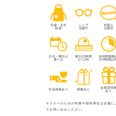
主婦・主夫
シニア
外国人
歓迎
活躍中
活躍中
日付・曜日が
週1日2時間
短時間勤務(
選べる
からOK
日4時間以内
従業員特
社会保険あり
制服あり
あり
※クルーのための特典や福利厚生は店舗に
でお問い合せください。