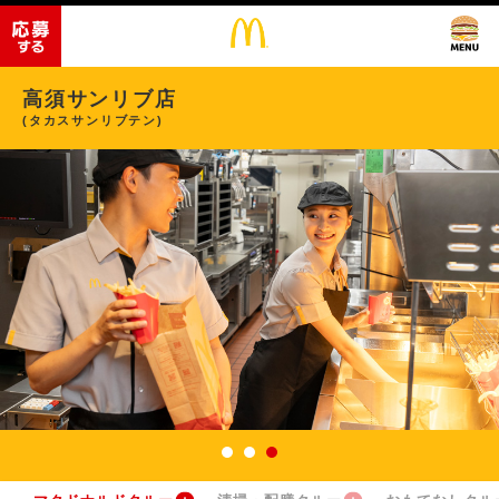
高須サンリブ店
(タカスサンリブテン)