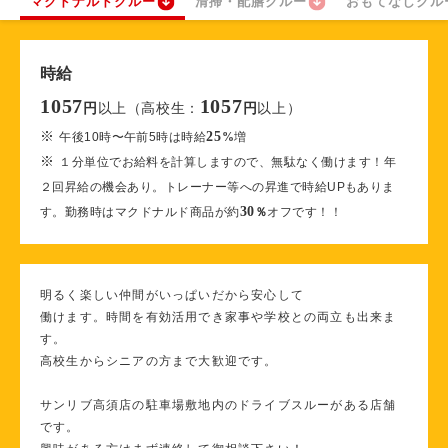
マクドナルドクルー
清掃・配膳クルー
おもてなしクル
時給
1057
1057
以上（高校生：
以上）
円
円
※
25
午後10時〜午前5時は時給
%
増
※
１分単位でお給料を計算しますので、無駄なく働けます！年
２回昇給の機会あり。トレーナー等への昇進で時給UPもありま
30
す。勤務時はマクドナルド商品が約
％
オフです！！
明るく楽しい仲間がいっぱいだから安心して
働けます。時間を有効活用でき家事や学校との両立も出来ま
す。
高校生からシニアの方まで大歓迎です。
サンリブ高須店の駐車場敷地内のドライブスルーがある店舗
です。