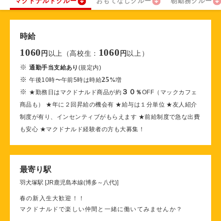
マクドナルドクルー
おもてなしクルー
朝勤務クルー
時給
1060
1060
以上（高校生：
以上）
円
円
※
通勤手当支給あり
(規定内)
※
25
午後10時〜午前5時は時給
%
増
※
３０
★勤務日はマクドナルド商品が約
％
OFF（マックカフェ
商品も） ★年に２回昇給の機会有 ★給与は１分単位 ★友人紹介
制度が有り、インセンティブがもらえます ★前給制度で急な出費
も安心 ★マクドナルド経験者の方も大募集！
最寄り駅
羽犬塚駅 [JR鹿児島本線(博多～八代)]
春の新入生大歓迎！！
マクドナルドで楽しい仲間と一緒に働いてみませんか？