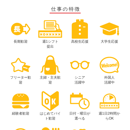
仕事の特徴
長期歓迎
週1シフト
高校生応援
大学生応援
提出
フリーター歓
主婦・主夫歓
シニア
外国人
迎
迎
活躍中
活躍中
経験者歓迎
はじめてバイ
日付・曜日が
週1日2時間か
ト歓迎
選べる
らOK