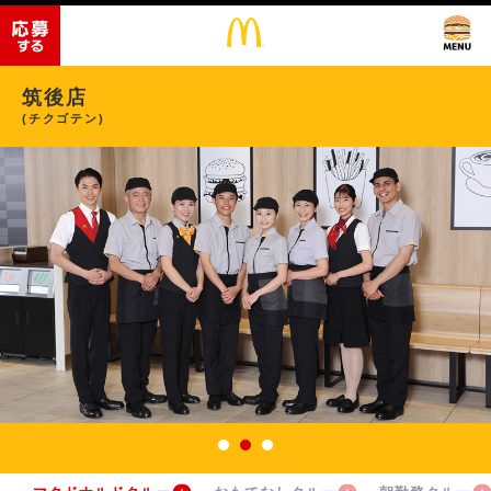
筑後店
(チクゴテン)