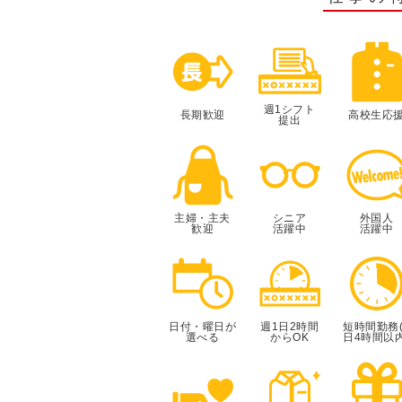
週1シフト
長期歓迎
高校生応
提出
主婦・主夫
シニア
外国人
歓迎
活躍中
活躍中
日付・曜日が
週1日2時間
短時間勤務(
選べる
からOK
日4時間以内