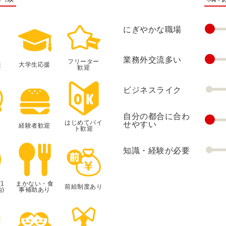
にぎやかな職場
業務外交流多い
フリーター
援
大学生応援
歓迎
ビジネスライク
自分の都合に合わ
はじめてバイ
せやすい
経験者歓迎
ト歓迎
知識・経験が必要
1
まかない・食
前給制度あり
)
事補助あり