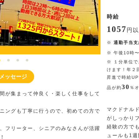
時給
1057
円
以
※
通勤手当支
※
午後10時
※
１分単位で
けます！年２
メッセージ
昇進で時給U
30
品が約
％
間が集まって仲良く・楽しく仕事をして
マクドナル
ニングも丁寧に行うので、初めての方で
がしっかり
経験の方で
、フリーター、シニアのみなさんが活躍
ュールも1
！