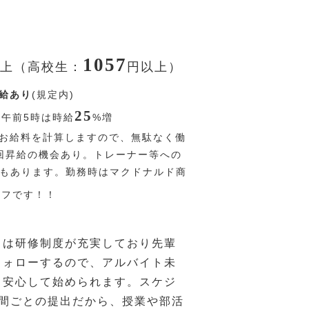
1057
上（高校生：
円
以上）
給あり
(規定内)
25
〜午前5時は時給
%
増
お給料を計算しますので、無駄なく働
回昇給の機会あり。トレーナー等への
Pもあります。勤務時はマクドナルド商
オフです！！
ドは研修制度が充実しており先輩
フォローするので、アルバイト未
も安心して始められます。スケジ
週間ごとの提出だから、授業や部活