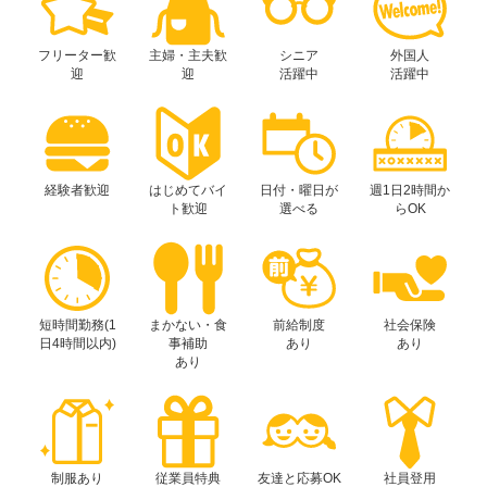
フリーター歓
主婦・主夫歓
シニア
外国人
迎
迎
活躍中
活躍中
経験者歓迎
はじめてバイ
日付・曜日が
週1日2時間か
ト歓迎
選べる
らOK
短時間勤務(1
まかない・食
前給制度
社会保険
日4時間以内)
事補助
あり
あり
あり
制服あり
従業員特典
友達と応募OK
社員登用