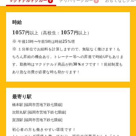
マクドナルドクルー
デリバリークルー
おもてなしクル
時給
1057
1057
以上（高校生：
以上）
円
円
※
25
午後10時〜午前5時は時給
%
増
※
１分単位でお給料を計算しますので、無駄なく働けます！も
ちろん昇給の機会あり。トレーナー等への昇進で時給UPもありま
30
す。勤務時はマクドナルド商品が約
％
オフです！！前給制度も
あり急な出費が必要な時も助かります！
最寄り駅
橋本駅 [福岡市営地下鉄七隈線]
次郎丸駅 [福岡市営地下鉄七隈線]
賀茂駅 [福岡市営地下鉄七隈線]
初心者の方も働きやすい環境です！