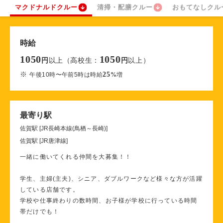
マクドナルドクルー
清掃・配膳クルー
おもてなしクル
時給
1050
1050
以上（高校生：
以上）
円
円
※
25
午後10時〜午前5時は時給
%
増
最寄り駅
佐賀駅 [JR長崎本線(鳥栖～長崎)]
佐賀駅 [JR唐津線]
一緒に働いてくれる仲間を大募集！！
学生、主婦(主夫)、シニア、ダブルワークなど様々な方が活躍
している店舗です。
学校や仕事終わりの数時間、お子様が学校に行っている時間
帯だけでも！