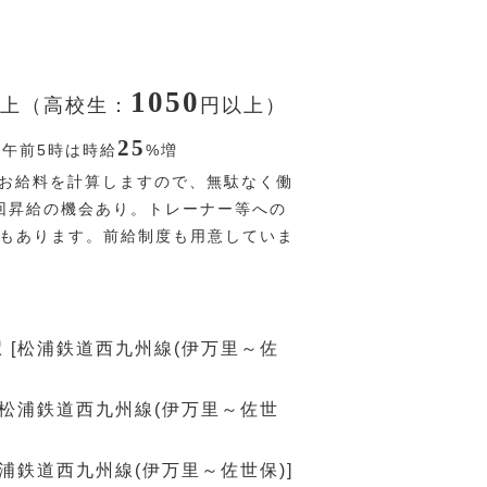
1050
上（高校生：
円
以上）
25
〜午前5時は時給
%
増
お給料を計算しますので、無駄なく働
回昇給の機会あり。トレーナー等への
Pもあります。前給制度も用意していま
 [松浦鉄道西九州線(伊万里～佐
[松浦鉄道西九州線(伊万里～佐世
松浦鉄道西九州線(伊万里～佐世保)]