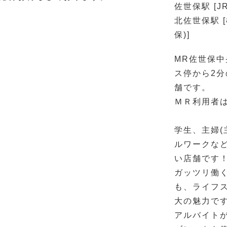
佐世保駅 [J
北佐世保駅 
保)]
MR佐世保中
ス停から2
舗です。
ＭＲ利用者は
学生、主婦(
ルワークな
い店舗です
ガッツリ働く
も、ライフ
大の魅力で
アルバイト