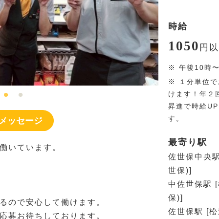
時給
1050
円
以
※
午後10時
※
１分単位で
けます！年２
昇進で時給U
す。
メッセージ
最寄り駅
働いています。
佐世保中央駅
世保)]
中佐世保駅 
保)]
るので安心して働けます。
佐世保駅 [
応募お待ちしております。