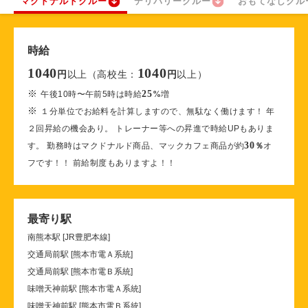
マクドナルドクルー
デリバリークルー
おもてなしクル
時給
1040
1040
以上（高校生：
以上）
円
円
※
25
午後10時〜午前5時は時給
%
増
※
１分単位でお給料を計算しますので、無駄なく働けます！ 年
２回昇給の機会あり。 トレーナー等への昇進で時給UPもありま
30
す。 勤務時はマクドナルド商品、マックカフェ商品が約
％
オ
フです！！ 前給制度もありますよ！！
最寄り駅
南熊本駅 [JR豊肥本線]
交通局前駅 [熊本市電Ａ系統]
交通局前駅 [熊本市電Ｂ系統]
味噌天神前駅 [熊本市電Ａ系統]
味噌天神前駅 [熊本市電Ｂ系統]