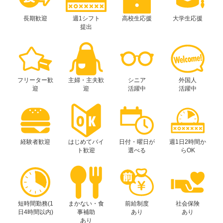
長期歓迎
週1シフト
高校生応援
大学生応援
提出
フリーター歓
主婦・主夫歓
シニア
外国人
迎
迎
活躍中
活躍中
経験者歓迎
はじめてバイ
日付・曜日が
週1日2時間か
ト歓迎
選べる
らOK
短時間勤務(1
まかない・食
前給制度
社会保険
日4時間以内)
事補助
あり
あり
あり