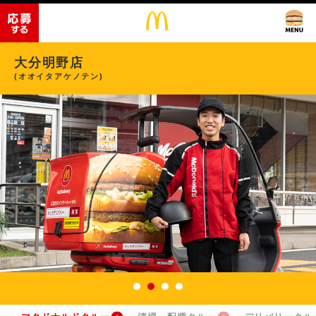
大分明野店
(オオイタアケノテン)