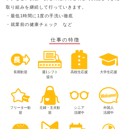
取り組みを継続して行っていきます。
・最低1時間に1度の手洗い徹底
・就業前の健康チェック など
仕事の特徴
長期歓迎
週1シフト
高校生応援
大学生応援
提出
フリーター歓
主婦・主夫歓
シニア
外国人
迎
迎
活躍中
活躍中