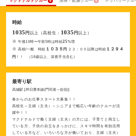
マクドナルドクルー
清掃・配膳クルー
デリバリークル
時給
1035
1035
以上（高校生：
以上）
円
円
※
25
午後10時〜午前5時は時給
%
増
※
１０３５
１２９４
高校/一般 時給
円
２２：００以降は時給
円
！！ （18歳以上、深夜手当含む）
最寄り駅
高城駅 [JR日豊本線(門司港～佐伯)]
春からのお仕事スタート大募集！！
高校生～主婦（主夫）～シニアまで幅広い年齢のクルーが活
躍中！！
マクドナルドで働く主婦（主夫）の方には、子育てと両立し
ている方、子供の自立をきっかけに、スキマ時間を有効活用
している方など、いろいろな方が働いており、主婦（主夫）