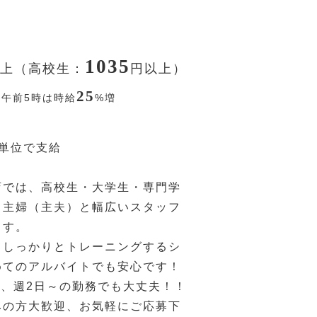
1035
上（高校生：
円
以上）
25
〜午前5時は時給
%
増
分単位で支給
店では、高校生・大学生・専門学
・主婦（主夫）と幅広いスタッフ
ます。
もしっかりとトレーニングするシ
めてのアルバイトでも安心です！
間、週2日～の勤務でも大丈夫！！
みの方大歓迎、お気軽にご応募下