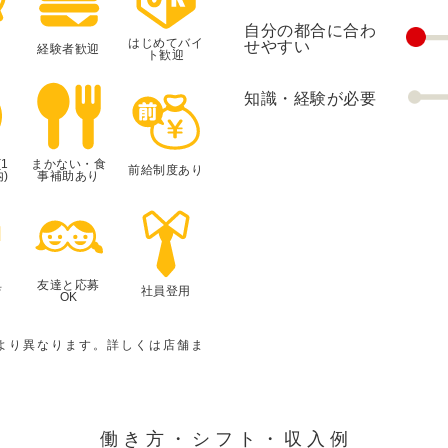
自分の都合に合わ
はじめてバイ
せやすい
経験者歓迎
ト歓迎
知識・経験が必要
1
まかない・食
前給制度あり
)
事補助あり
典
友達と応募
社員登用
OK
より異なります。詳しくは店舗ま
働き方・シフト・収入例