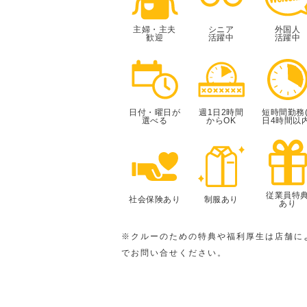
主婦・主夫
シニア
外国人
歓迎
活躍中
活躍中
日付・曜日が
週1日2時間
短時間勤務(
選べる
からOK
日4時間以内
従業員特
社会保険あり
制服あり
あり
※クルーのための特典や福利厚生は店舗に
でお問い合せください。