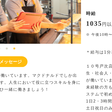
時給
1035
円
以
※
午後10時
＊給与は1
メッセージ
１０号戸次
生・社会人
が働いています。マクドナルドでしか出
が働いてい
す。人生において役に立つスキルを身に
未経験の方
ひ一緒に働きましょう！
ステムで初
1日2・3時
土日祝日の