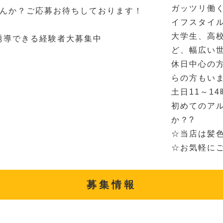
ガッツリ働く
んか？ご応募お待ちしております！
イフスタイ
大学生、高校
場誘導できる経験者大募集中
ど、幅広い
休日中心の
らの方もいま
土日11～1
初めてのア
か？?
☆当店は髪色
☆お気軽に
募集情報