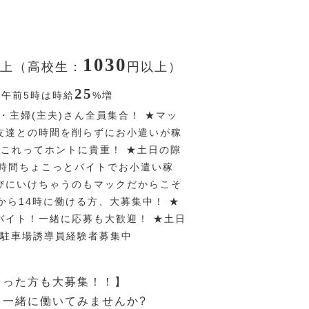
1030
上（高校生：
円
以上）
25
〜午前5時は時給
%
増
・主婦(主夫)さん全員集合！ ★マッ
友達との時間を削らずにお小遣いが稼
♪これってホントに貴重！ ★土日の隙
4時間ちょこっとバイトでお小遣い稼
びにいけちゃうのもマックだからこそ
時から14時に働ける方、大募集中！ ★
バイト！一緒に応募も大歓迎！ ★土日
の駐車場誘導員経験者募集中
まった方も大募集！！】
と一緒に働いてみませんか?