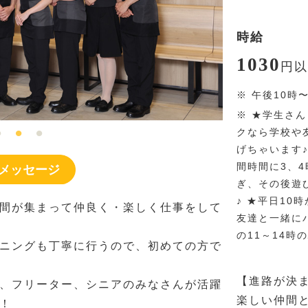
時給
1030
円
以
※
午後10時
※
★学生さん
クなら学校や
げちゃいます
間時間に3、
メッセージ
ぎ、その後遊
♪ ★平日10
間が集まって仲良く・楽しく仕事をして
友達と一緒に
の11～14時
ニングも丁寧に行うので、初めての方で
【進路が決
、フリーター、シニアのみなさんが活躍
楽しい仲間
！