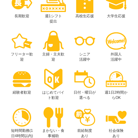
長期歓迎
週1シフト
高校生応援
大学生応援
提出
フリーター歓
主婦・主夫歓
シニア
外国人
迎
迎
活躍中
活躍中
経験者歓迎
はじめてバイ
日付・曜日が
週1日2時間か
ト歓迎
選べる
らOK
短時間勤務(1
まかない・食
前給制度
社会保険
日4時間以内)
事補助
あり
あり