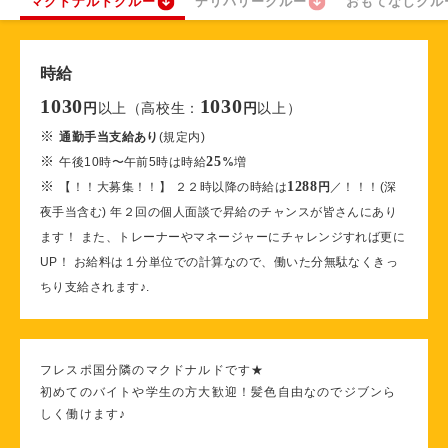
マクドナルドクルー
デリバリークルー
おもてなしクル
時給
1030
1030
以上（高校生：
以上）
円
円
※
通勤手当支給あり
(規定内)
※
25
午後10時〜午前5時は時給
%
増
※
1288
【！！大募集！！】 ２２時以降の時給は
円
／！！！(深
夜手当含む) 年２回の個人面談で昇給のチャンスが皆さんにあり
ます！ また、トレーナーやマネージャーにチャレンジすれば更に
UP！ お給料は１分単位での計算なので、働いた分無駄なくきっ
ちり支給されます♪.
フレスポ国分隣のマクドナルドです★
初めてのバイトや学生の方大歓迎！髪色自由なのでジブンら
しく働けます♪