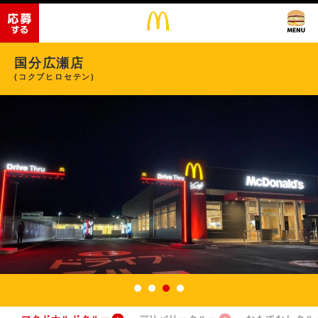
国分広瀬店
(コクブヒロセテン)