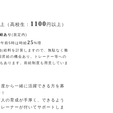
1100
上（高校生：
円
以上）
給あり
(規定内)
25
〜午前5時は時給
%
増
お給料を計算しますので、無駄なく働
回昇給の機会あり。トレーナー等への
Pもあります。前給制度も用意していま
年度から一緒に活躍できる方を募
す！
新人の育成が手厚く、できるよう
トレーナーが付いてサポートしま