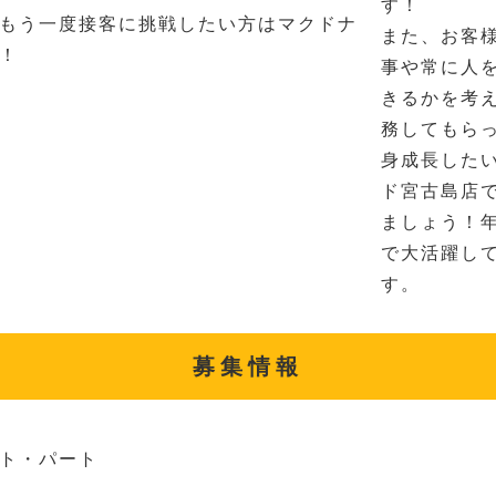
す！
もう一度接客に挑戦したい方はマクドナ
また、お客
！
事や常に人
きるかを考
務してもら
身成長した
ド宮古島店
ましょう！
で大活躍し
す。
募集情報
ト・パート