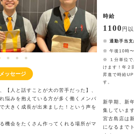
時給
1100
円
以
※
通勤手当支
※
午後10時
※
１分単位で
けます！年２
メッセージ
昇進で時給U
す。
、【人と話すことが大の苦手だった】、
れ悩みを抱えている方が多く働くメンバ
新学期、新
で大きく成長が出来ました！という声を
集していま
宮古島店は
る機会をたくさん作ってくれる場所がマ
になるまで