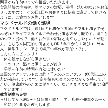
間帯から午前中までを担当いただきます。
営業開始の準備や、朝マックの対応、清掃・洗い物などをお任
せしますので、その日1日をお客さまに快適に過ごして頂ける
ように、ご協力をお願いします！
マクドナルドの働く環境
マクドナルドでは、週1日の勤務から週5日のフル勤務までそ
れぞれのライフスタイルに合わせた働き方が可能です。週ごと
のシフト提出で、他のお仕事や家庭と両立もしやすいのが魅
力。もちろん固定的な働き方もOK！学生から主婦(夫)、外国
人、留学生、シニアまで幅広い年代が活躍中です。
こんな方にピッタリ！
・体を動かしながら働きたい
・コツコツ・黙々と働くことが好き
・早朝～午前の時間を有効に使いたい
全国のマクドナルドには約７千人のシニアクルー(60代以上の
方)が在籍しています。定年後も社会とのつながりを持ってい
たい、健康維持のために働きたい、などさまざまな理由で活躍
しています！
教育制度も充実
入社してから約1ヶ月は研修期間として、店長や先輩クルーが
丁寧にお仕事をお教えします。