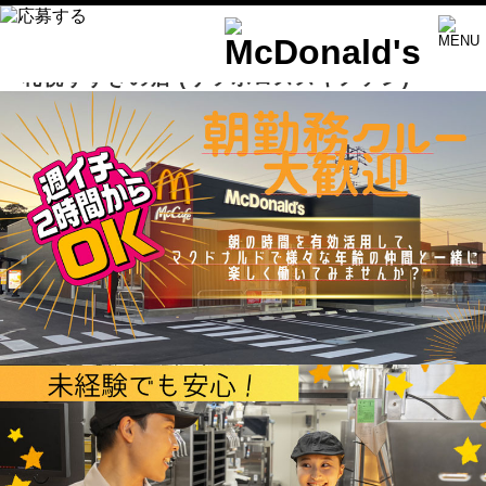
札幌すすきの店
(サツポロススキノテン)