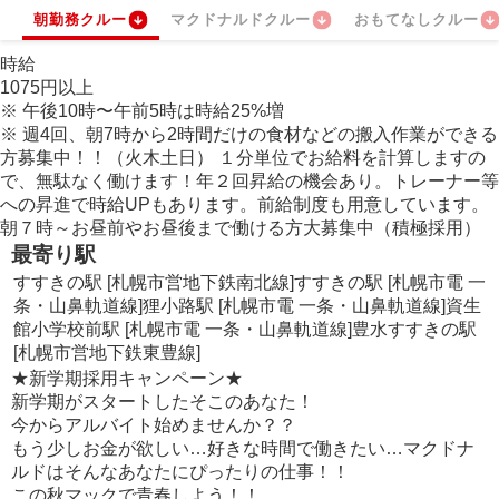
朝勤務クルー
マクドナルドクルー
おもてなしクルー
時給
1075
円
以上
※
午後10時〜午前5時は時給
25
%
増
※
週4回、朝7時から2時間だけの食材などの搬入作業ができる
方募集中！！（火木土日） １分単位でお給料を計算しますの
で、無駄なく働けます！年２回昇給の機会あり。トレーナー等
への昇進で時給UPもあります。前給制度も用意しています。
朝７時～お昼前やお昼後まで働ける方大募集中（積極採用）
最寄り駅
すすきの駅 [札幌市営地下鉄南北線]
すすきの駅 [札幌市電 一
条・山鼻軌道線]
狸小路駅 [札幌市電 一条・山鼻軌道線]
資生
館小学校前駅 [札幌市電 一条・山鼻軌道線]
豊水すすきの駅
[札幌市営地下鉄東豊線]
★新学期採用キャンペーン★
新学期がスタートしたそこのあなた！
今からアルバイト始めませんか？？
もう少しお金が欲しい…好きな時間で働きたい…マクドナ
ルドはそんなあなたにぴったりの仕事！！
この秋マックで青春しよう！！