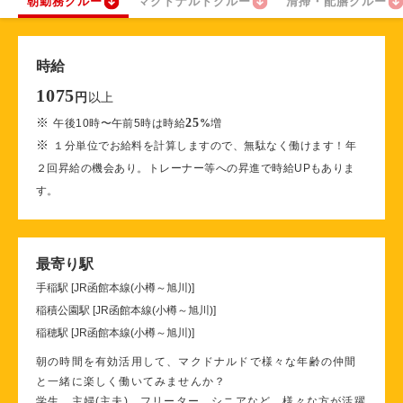
朝勤務クルー
マクドナルドクルー
清掃・配膳クルー
時給
1075
以上
円
※
25
午後10時〜午前5時は時給
%
増
※
１分単位でお給料を計算しますので、無駄なく働けます！年
２回昇給の機会あり。トレーナー等への昇進で時給UPもありま
す。
最寄り駅
手稲駅 [JR函館本線(小樽～旭川)]
稲積公園駅 [JR函館本線(小樽～旭川)]
稲穂駅 [JR函館本線(小樽～旭川)]
朝の時間を有効活用して、マクドナルドで様々な年齢の仲間
と一緒に楽しく働いてみませんか？
学生、主婦(主夫)、フリーター、シニアなど、様々な方が活躍