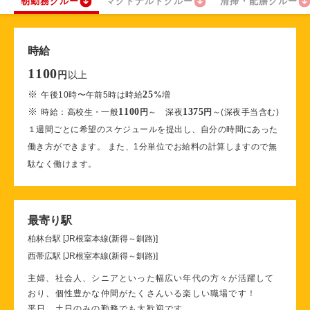
朝勤務クルー
マクドナルドクルー
清掃・配膳クルー
時給
1100
以上
円
※
25
午後10時〜午前5時は時給
%
増
※
1100
1375
時給：高校生・一般
円
～ 深夜
円
～(深夜手当含む)
１週間ごとに希望のスケジュールを提出し、自分の時間にあった
働き方ができます。 また、1分単位でお給料の計算しますので無
駄なく働けます。
最寄り駅
柏林台駅 [JR根室本線(新得～釧路)]
西帯広駅 [JR根室本線(新得～釧路)]
主婦、社会人、シニアといった幅広い年代の方々が活躍して
おり、個性豊かな仲間がたくさんいる楽しい職場です！
平日、土日のみの勤務でも大歓迎です。