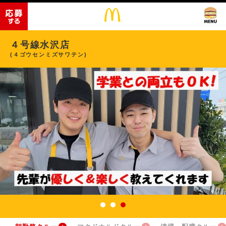
４号線水沢店
(４ゴウセンミズサワテン)