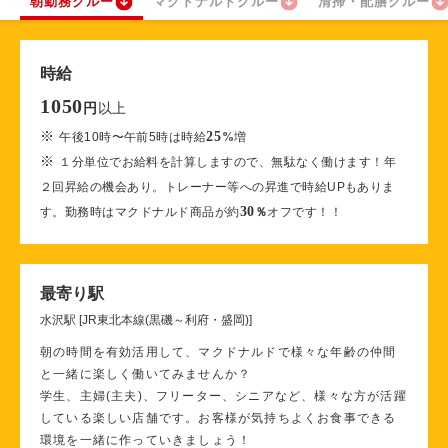
朝勤務クルー
マクドナルドクルー
清掃・配膳クルー
時給
1050
以上
円
※
25
午後10時〜午前5時は時給
%
増
※
１分単位でお給料を計算しますので、無駄なく働けます！年
２回昇給の機会あり。トレーナー等への昇進で時給UPもありま
30
す。勤務時はマクドナルド商品が約
％
オフです！！
最寄り駅
水沢駅 [JR東北本線(黒磯～利府・盛岡)]
朝の時間を有効活用して、マクドナルドで様々な年齢の仲間
と一緒に楽しく働いてみませんか？
学生、主婦(主夫)、フリーター、シニアなど、様々な方が活躍
している楽しい店舗です。お客様が気持ちよくお食事できる
環境を一緒に作っていきましょう！