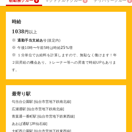
朝勤務クルー
マクドナルドクルー
デリバリークルー
時給
1038
以上
円
※
通勤手当支給あり
(規定内)
※
25
午後10時〜午前5時は時給
%
増
※
１分単位でお給料を計算しますので、無駄なく働けます！年
２回昇給の機会あり。トレーナー等への昇進で時給UPもありま
す。
最寄り駅
勾当台公園駅 [仙台市営地下鉄南北線]
広瀬通駅 [仙台市営地下鉄南北線]
青葉通一番町駅 [仙台市営地下鉄東西線]
あおば通駅 [JR仙石線]
大町西公園駅 [仙台市営地下鉄東西線]