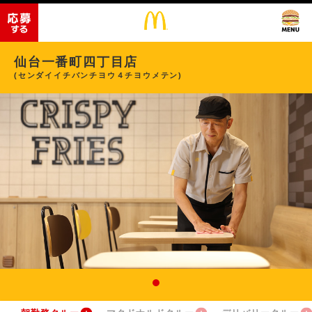
仙台一番町四丁目店
(センダイイチバンチヨウ４チヨウメテン)