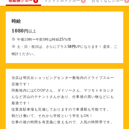
朝勤務クルー
マクドナルドクルー
おもてなしクルー
時給
1080
以上
円
※
25
午後10時〜午前5時は時給
%
増
※
50
土・日・祝日は、さらにプラス
円
UPになります！ 是非、ご
検討ください。
当店は明石台ショッピングセンター敷地内のドライブスルー
店舗です！
同敷地内にはCOOPさん、ダイソーさん、マツモトキヨシさ
んなど沢山のテナントさんがあり、仕事後の買い物などにも
最適です！
従業員駐車場も完備しておりますので車通勤も可能です。
朝だけ働いて、それから学校という学生もOK！
仕事の後の時間を有意義に使えるので、人気の時間帯です。