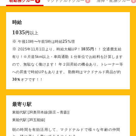
朝勤務クルー
マクドナルドクルー
清掃・配膳クルー
時給
1035
以上
円
※
25
午後10時〜午前5時は時給
%
増
※
1035
2025年11月1日より、時給大幅UP！
円
！！ 交通費支給
有り！※片道5km以上・車両通勤 １分単位でお給料を計算します
ので、無駄なく働けます！ 年２回昇給の機会あり。トレーナー等
への昇進で時給UPもあります。 勤務時はマクドナルド商品が約
30
％
オフです！！
最寄り駅
東能代駅 [JR奥羽本線(新庄～青森)]
東能代駅 [JR五能線]
朝の時間を有効活用して、マクドナルドで様々な年齢の仲間