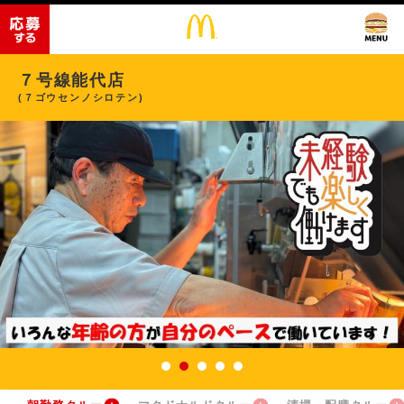
７号線能代店
(７ゴウセンノシロテン)