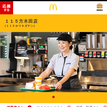
１１５方木田店
(１１５ホウキダテン)