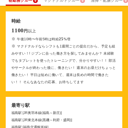
朝勤務クルー
マクドナルドクルー
清掃・配膳クルー
時給
1100
以上
円
※
25
午後10時〜午前5時は時給
%
増
※
マクドナルドならシフトも1週間ごとの提出だから、予定も組
みやすい！! ジブンに合った働き方を探してみませんか？ 未経験
でもタブレットを使ったトレーニングで、分かりやすい！！ 部活
やサークルが終わった後に、働きたい！ 週末のお昼だけちょっと
働きたい！ 平日は短めに働いて、週末は長めの時間で働きた
い！！ そんなあなたの応募、お待ちしてます
最寄り駅
福島駅 [JR奥羽本線(福島～新庄)]
福島駅 [JR東北本線(黒磯～利府・盛岡)]
福島駅 [福島交通飯坂線]