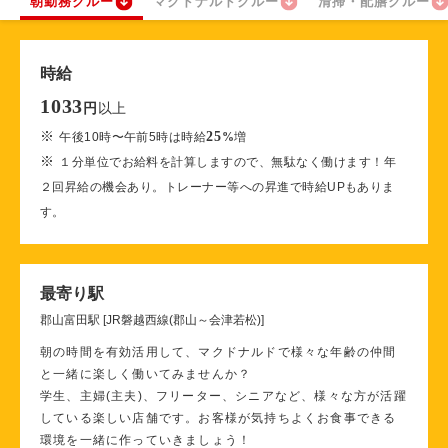
朝勤務クルー
マクドナルドクルー
清掃・配膳クルー
時給
1033
以上
円
※
25
午後10時〜午前5時は時給
%
増
※
１分単位でお給料を計算しますので、無駄なく働けます！年
２回昇給の機会あり。トレーナー等への昇進で時給UPもありま
す。
最寄り駅
郡山富田駅 [JR磐越西線(郡山～会津若松)]
朝の時間を有効活用して、マクドナルドで様々な年齢の仲間
と一緒に楽しく働いてみませんか？
学生、主婦(主夫)、フリーター、シニアなど、様々な方が活躍
している楽しい店舗です。お客様が気持ちよくお食事できる
環境を一緒に作っていきましょう！