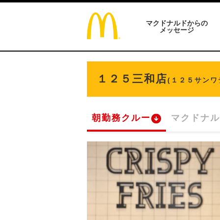
マクドナルドからの
メッセージ
１２５三和店
(１２５サンワ
朝勤務クルー
マクドナル