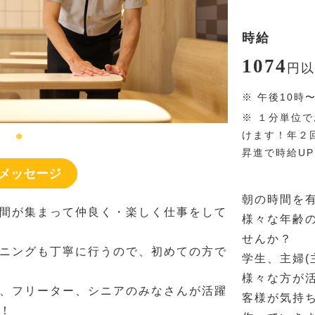
時給
1074
円
以
※
午後10時
※
１分単位で
けます！年２
昇進で時給U
メッセージ
朝の時間を
間が集まって仲良く・楽しく仕事をして
様々な年齢
せんか？
ニングも丁寧に行うので、初めての方で
学生、主婦(
様々な方が
、フリーター、シニアのみなさんが活躍
客様が気持
！