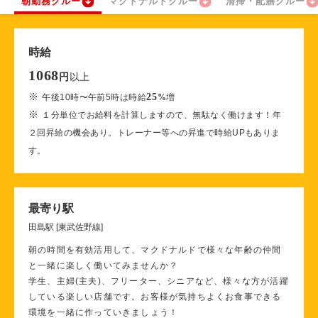
朝勤務クルー
マクドナルドクルー
清掃・配膳クルー
時給
1068
以上
円
※
25
午後10時〜午前5時は時給
%
増
※
１分単位でお給料を計算しますので、無駄なく働けます！年
２回昇給の機会あり。トレーナー等への昇進で時給UPもありま
す。
最寄り駅
田島駅 [東武佐野線]
朝の時間を有効活用して、マクドナルドで様々な年齢の仲間
と一緒に楽しく働いてみませんか？
学生、主婦(主夫)、フリーター、シニアなど、様々な方が活躍
している楽しい店舗です。お客様が気持ちよくお食事できる
環境を一緒に作っていきましょう！