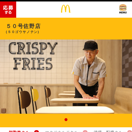
５０号佐野店
(５０ゴウサノテン)