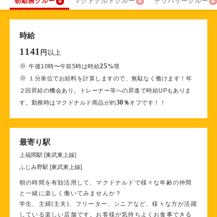
朝勤務クルー
マクドナルドクルー
デリバリークルー
時給
1141
以上
円
※
25
午後10時〜午前5時は時給
%
増
※
１分単位でお給料を計算しますので、無駄なく働けます！年
２回昇給の機会あり。トレーナー等への昇進で時給UPもありま
30
す。勤務時はマクドナルド商品が約
％
オフです！！
最寄り駅
上福岡駅 [東武東上線]
ふじみ野駅 [東武東上線]
朝の時間を有効活用して、マクドナルドで様々な年齢の仲間
と一緒に楽しく働いてみませんか？
学生、主婦(主夫)、フリーター、シニアなど、様々な方が活躍
している楽しい店舗です。お客様が気持ちよくお食事できる