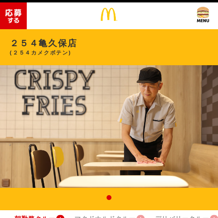
２５４亀久保店
(２５４カメクボテン)