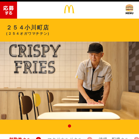
２５４小川町店
(２５４オガワマチテン)