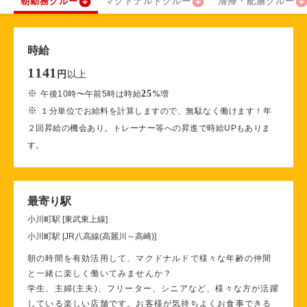
朝勤務クルー
マクドナルドクルー
清掃・配膳クルー
時給
1141
以上
円
※
25
午後10時〜午前5時は時給
%
増
※
１分単位でお給料を計算しますので、無駄なく働けます！年
２回昇給の機会あり。トレーナー等への昇進で時給UPもありま
す。
最寄り駅
小川町駅 [東武東上線]
小川町駅 [JR八高線(高麗川～高崎)]
朝の時間を有効活用して、マクドナルドで様々な年齢の仲間
と一緒に楽しく働いてみませんか？
学生、主婦(主夫)、フリーター、シニアなど、様々な方が活躍
している楽しい店舗です。お客様が気持ちよくお食事できる